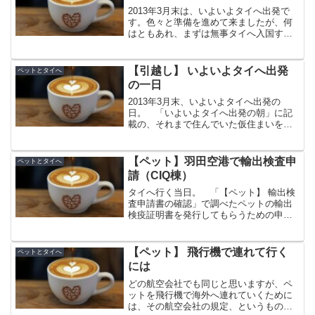
2013年3月末は、いよいよタイへ出発で
す。色々と準備を進めて来ましたが、何
はともあれ、まずは無事タイへ入国する
ことが必要ですね。（一番の心配は、自
分達のことよりペットの事だったりしま
すが．．． ^-^;) ） 数日前から当日朝ま
【引越し】 いよいよタイへ出発
ペットとタイへ
でバタバタ...
の一日
2013年3月末、いよいよタイへ出発の
日。 「いよいよタイへ出発の朝」に記
載の、それまで住んでいた仮住まいを退
出し、その後予約してあったタクシー
で、妻、ペッと共に空港へ移動です。
搭乗予定の飛行機は夜中便。普通なら空
【ペット】羽田空港で輸出検査申
ペットとタイへ
港へは夕方から移動開始す...
請（CIQ棟）
タイへ行く当日。 「【ペット】 輸出検
査申請書の確認」で調べたペットの輸出
検疫証明書を発行してもらうための申請
の日がやってきました。（タイ大使館が
いう健康証明書を発行してもらう） こ
の日に備え、我が家の愛犬もマイクロチ
【ペット】 飛行機で連れて行く
ペットとタイへ
ップ埋め込んだり、動物...
には
どの航空会社でも同じと思いますが、ペ
ットを飛行機で海外へ連れていくために
は、その航空会社の規定、というものが