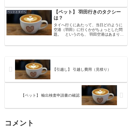
あります。 今回利用する航空会社は、
タイ国際航空（ThaiAirways）ですが、で
は早速タイ国際航空のホームページで情
【ペット】 羽田行きのタクシー
ペットとタイへ
報見てみまし...
は？
タイへ行くにあたって、当日どのように
空港（羽田）に行くかがちょっとした問
題。 というのも、 羽田空港はあまり利
用したことがない（ので気分的に今ひと
つ不安感がある。 大抵の場合は成田を
利用している）、 ペットも一緒で、ペッ
トクレート（ペットキ...
【引越し】 引越し費用（見積り）
【ペット】 輸出検査申請書の確認
コメント