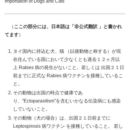
Importation of Dogs and Cats
（
ここの部分には、日本語は「非公式翻訳 」と書かれ
てます
）
タイ国内に持込む犬、猫 （以後動物と称する）が現
在住んでいる国において少なくとも過去１２ヶ月以
上 Rabies 病の発生がないこと。若しくは 出国２１日
前までに正式な Rabies 病ワクチンを接種しているこ
と。
その動物は出国の時点で健康であ
り、“Ectoparasitism”を含むいかなる伝染病にも感染
していないこと。
その動物（犬の場合）は、出国２１日前までに
Leptospirosis 病ワクチン を接種していること。 若し