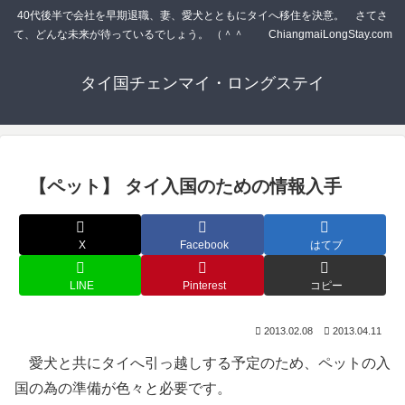
40代後半で会社を早期退職、妻、愛犬とともにタイへ移住を決意。 さてさ
て、どんな未来が待っているでしょう。 （＾＾ゞ ChiangmaiLongStay.com
タイ国チェンマイ・ロングステイ
【ペット】 タイ入国のための情報入手
X
Facebook
はてブ
LINE
Pinterest
コピー
2013.02.08
2013.04.11
愛犬と共にタイへ引っ越しする予定のため、ペットの入
国の為の準備が色々と必要です。