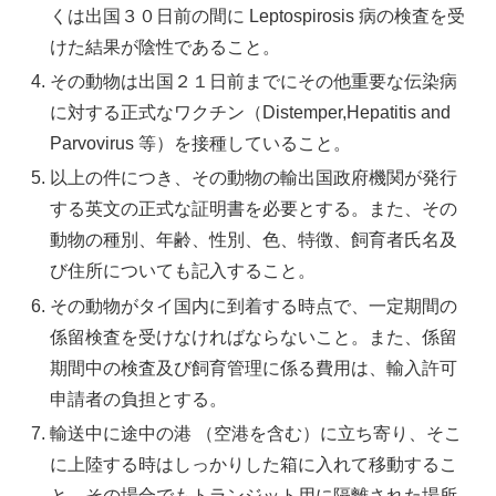
くは出国３０日前の間に Leptospirosis 病の検査を受
けた結果が陰性であること。
その動物は出国２１日前までにその他重要な伝染病
に対する正式なワクチン（Distemper,Hepatitis and
Parvovirus 等）を接種していること。
以上の件につき、その動物の輸出国政府機関が発行
する英文の正式な証明書を必要とする。また、その
動物の種別、年齢、性別、色、特徴、飼育者氏名及
び住所についても記入すること。
その動物がタイ国内に到着する時点で、一定期間の
係留検査を受けなければならないこと。また、係留
期間中の検査及び飼育管理に係る費用は、輸入許可
申請者の負担とする。
輸送中に途中の港 （空港を含む）に立ち寄り、そこ
に上陸する時はしっかりした箱に入れて移動するこ
と。その場合でもトランジット用に隔離された場所