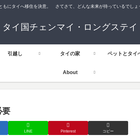
にタイへ移住を決意。 さてさて、どんな未来が待っているでしょう。 （＾＾ゞ
タイ国チェンマイ・ロングステイ
引越し
タイの家
ペットとタイ
About
必要
LINE
Pinterest
コピー