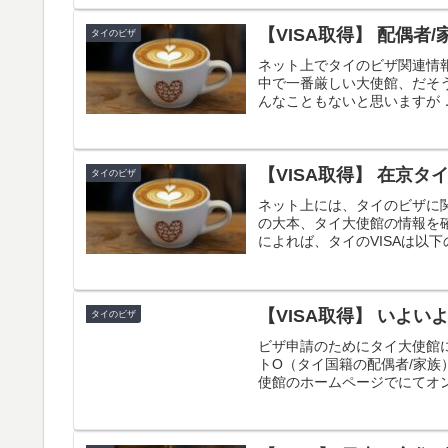
【VISA取得】 配偶者/
タイのビザ
ネット上でタイのビザ関連情
中で一番厳しい大使館、だそ
んなこともないと思いますが．
【VISA取得】 在京タ
タイのビザ
ネット上には、タイのビザに
の大本、タイ大使館の情報を
によれば、タイのVISAは以下
【VISA取得】 いよい
タイのビザ
ビザ申請のためにタイ大使館
トO（タイ国籍の配偶者/家
使館のホームページでにてオン