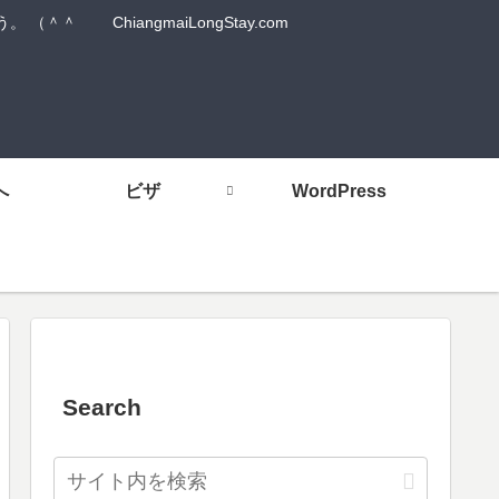
 ChiangmaiLongStay.com
へ
ビザ
WordPress
Search