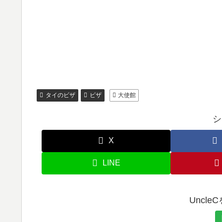
タイのビザ
ビザ
大使館
シ
X
LINE
Uncl