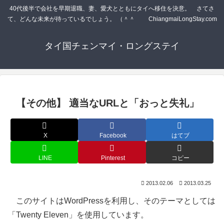
40代後半で会社を早期退職、妻、愛犬とともにタイへ移住を決意。 さてさ
て、どんな未来が待っているでしょう。 （＾＾ゞ ChiangmaiLongStay.com
タイ国チェンマイ・ロングステイ
【その他】 適当なURLと「おっと失礼」
X
Facebook
はてブ
LINE
Pinterest
コピー
2013.02.06
2013.03.25
このサイトはWordPressを利用し、そのテーマとしては
「Twenty Eleven」を使用しています。