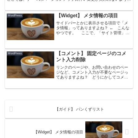
に、子テーマを使った場合の日本語文言（おっと、失礼しまし...
【Widget】 メタ情報の項目
WordPress
サイドバーとかに表示させる項目で「メ
タ情報」ってありますよね？ ← こんな
やつです。 ここで、「サイト管理」や
「ログイン」／「ログアウト」は良いと
して、その他（特に最後の
「WordPress.org」）は非表示にしたい、
ということでネット...
【コメント】 固定ページのコメ
WordPress
ント入力削除
リンクのページや、お問い合わせのペー
ジなど、コメント入力が不要なページっ
てありますよね？ どうにかしてコメン
ト入力欄を消そうと、あれこれ考えた結
果、「あ、コメント入力のないページの
テンプレート作ればいいじゃん」、など
と思い、実際、”comm...
【ガイド】 パンくずリスト
【Widget】 メタ情報の項目