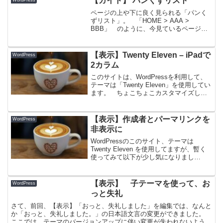
【ガイド】 パンくずリスト
WordPress
ページの上や下に良く見られる「パンく
ずリスト」。 「HOME > AAA >
BBB」 のように、今見ているページが
どこから来ているのかを階層のように表
示するものです。 英語で
は“breadcrumbs”（ブレッドクラム）とか
【表示】Twenty Eleven – iPadで
WordPress
言いますが、そ...
2カラム
このサイトは、WordPressを利用して、
テーマは「Twenty Eleven」を使用してい
ます。 ちょこちょこカスタマイズした
りしているのですが、iPad（初代iPad：
縦1024×横768）でこのサイトを表示して
見てみると、パソコンで...
【表示】作成者とパーマリンクを
WordPress
非表示に
WordPressのこのサイト、テーマは
Twenty Eleven を使用してますが、暫く
使ってみて以下が少し気になりまし
た。 作成者、パーマリンクの表示 記
事を表示すると、下の方に、作成者
xxx、パーマリンク、が表示されます。
【表示】 子テーマを使って、お
WordPress
複数の...
っと失礼
さて、前回、【表示】「おっと、失礼しました」を編集では、なんと
か「おっと、失礼しました。」の日本語文言の変更ができました。
ここでは、テーマのバージョンアップに伴い変更が失われないよう