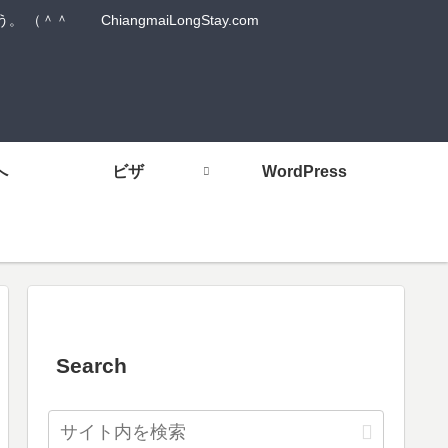
 ChiangmaiLongStay.com
へ
ビザ
WordPress
Search