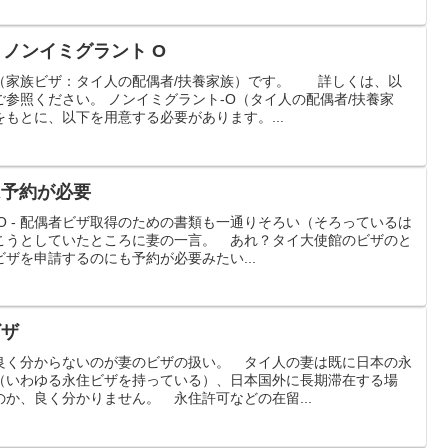
– ノンイミグラント O
（家族ビザ：タイ人の配偶者/扶養家族）です。 詳しくは、以
参照ください。 ノンイミグラント-O（タイ人の配偶者/扶養家
もとに、以下を用意する必要があります。...
は予約が必要
O - 配偶者ビザ取得のための書類も一通りそろい（そろっているは
こうとしていたところに妻の一言。 あれ？タイ大使館のビザのと
ザを申請するのにも予約が必要みたい...
ビザ
良く分からないのが妻のビザの扱い。 タイ人の妻は既に日本の永
（いわゆる永住ビザを持っている）、日本国外に長期滞在する場
か、良く分かりません。 永住許可などの在留...