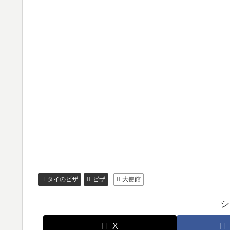
タイのビザ
ビザ
大使館
シ
X