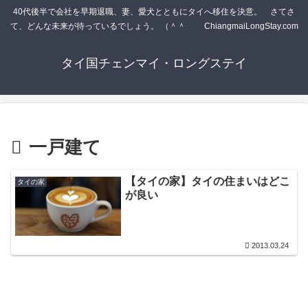
40代後半で会社を早期退職、妻、愛犬とともにタイへ移住を決意。 さてさ
て、どんな未来が待っているでしょう。 （＾＾ゞ ChiangmaiLongStay.com
タイ国チェンマイ・ロングステイ
一戸建て
【タイの家】タイの住まいはどこ
タイの家
が良い
2013.03.24